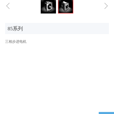
ꁆ
ꁇ
85系列
三相步进电机