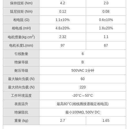
保持扭矩
(Nm)
4.2
2.0
阻尼扭矩
(Nm)
0.12
0.08
相电阻
(Ω)
1.1±10%
0.6±10%
相电感
(mH)
4.6±20%
1.8±20%
2
2.32
1.1
电机惯量
(kg.cm
)
电机长度
L(mm)
97
67
引线数量
6
绝缘等级
B
耐压等级
500VAC 1
分钟
最大轴向负载
(N)
60
最大径向负载
(N)
220
工作环境温度
-20°C
～
50°C
表面温升
最高
80°C(
相线圈接通额定相电流
)
绝缘阻抗
最小
100MΩ, 500V DC
重量
(kg)
2.7
1.65