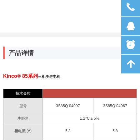
끅
뀩
뀥
产品详情
녕
Kinco® 85
系列
三相步进电机
技术参数
型号
3S85Q-04097
3S85Q-04067
步距角
1.2°C ± 5%
相电流
(A)
5.8
5.8